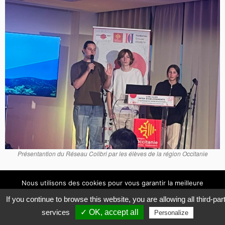
Présentantion du Réseau Colibri par les élèves de la région Occitanie
Nous utilisons des cookies pour vous garantir la meilleure
expérience sur notre site.
© 2019 Réseau Colibri -
Mentions légales
-
Politique de confidentialité
-
Gestion des cookies
If you continue to browse this website, you are allowing all third-par
-
Intranet
Accepter
Refuser
services
✓ OK, accept all
Personalize