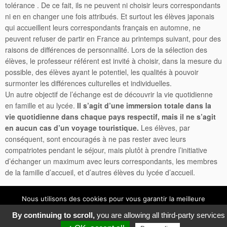
tolérance . De ce fait, ils ne peuvent ni choisir leurs correspondants
ni en en changer une fois attribués. Et surtout les élèves japonais
qui accueillent leurs correspondants français en automne, ne
peuvent refuser de partir en France au printemps suivant, pour des
raisons de différences de personnalité. Lors de la sélection des
élèves, le professeur référent est invité à choisir, dans la mesure du
possible, des élèves ayant le potentiel, les qualités à pouvoir
surmonter les différences culturelles et individuelles.
Un autre objectif de l’échange est de découvrir la vie quotidienne
en famille et au lycée.
Il s’agit d’une immersion totale dans la
vie quotidienne dans chaque pays respectif, mais il ne s’agit
en aucun cas d’un voyage touristique.
Les élèves, par
conséquent, sont encouragés à ne pas rester avec leurs
compatriotes pendant le séjour, mais plutôt à prendre l’initiative
d’échanger un maximum avec leurs correspondants, les membres
de la famille d’accueil, et d’autres élèves du lycée d’accueil.
Nous utilisons des cookies pour vous garantir la meilleure
expérience sur notre site.
© 2019 Réseau Colibri -
Mentions légales
-
Politique de confidentialité
-
Gestion des cookies
By continuing to scroll,
you are allowing all third-party services
Accepter
Refuser
-
Intranet