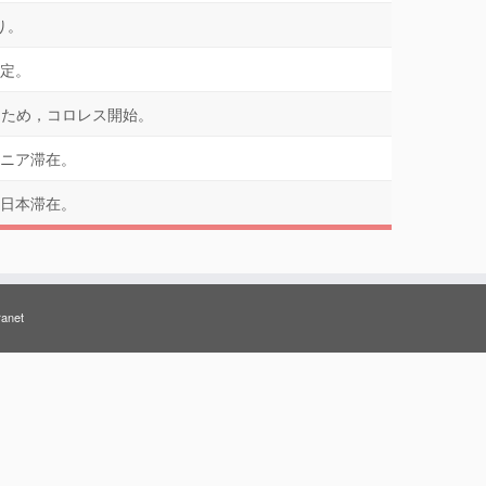
り。
定。
るため，コロレス開始。
ニア滞在。
日本滞在。
ranet