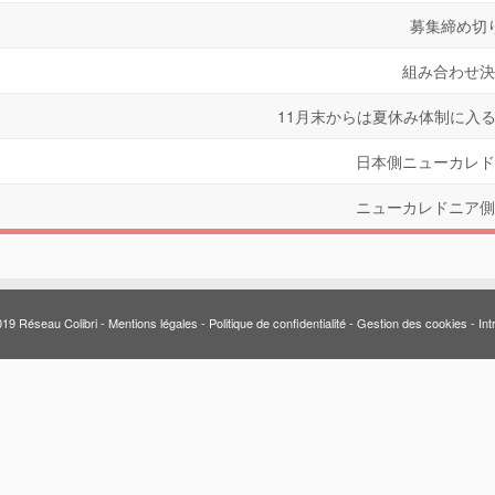
募集締め切
組み合わせ決
11月末からは夏休み体制に入
日本側ニューカレド
ニューカレドニア側
19 Réseau Colibri -
Mentions légales
-
Politique de confidentialité
-
Gestion des cookies
-
Int