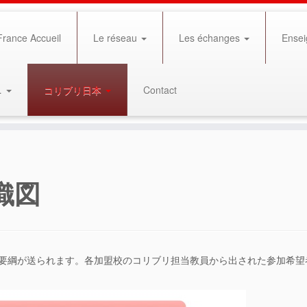
rance Accueil
Le réseau
Les échanges
Ensei
…
コリブリ日本
Contact
織図
募要綱が送られます。各加盟校のコリブリ担当教員から出された参加希望