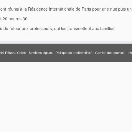
ont réunis à la Résidence Internationale de Paris pour une nuit puis u
 à 20 heures 30.
 de retour aux professeurs, qui les transmettent aux familles.
19 Réseau Colibri -
Mentions légales
-
Politique de confidentialité
-
Gestion des cookies
-
Int